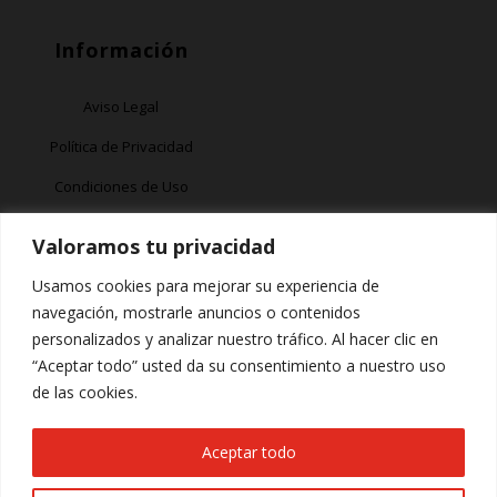
Información
Aviso Legal
Política de Privacidad
Condiciones de Uso
Política de Cookies
Valoramos tu privacidad
Garantía
Usamos cookies para mejorar su experiencia de
navegación, mostrarle anuncios o contenidos
Síguenos
personalizados y analizar nuestro tráfico. Al hacer clic en
“Aceptar todo” usted da su consentimiento a nuestro uso
de las cookies.
Aceptar todo