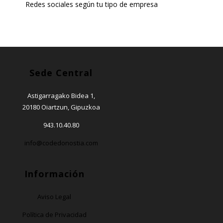
Redes sociales según tu tipo de empresa
Sede Central
Astigarragako Bidea 1,
20180 Oiartzun, Gipuzkoa
943.10.40.80
info@codedonostia.com
Información
Aviso Legal
Política de Privacidad